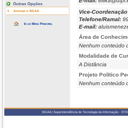
E-mail:
eilika@ufpi.
Outras Opções
Vice-Coordenação
Acessar o SIGAA
Telefone/Ramal:
99
Ir ao Menu Principal
E-mail:
aluismenez
Área de Conhecim
Nenhum conteúdo d
Modalidade de Cur
A Distância
Projeto Político P
Nenhum conteúdo d
SIGAA | Superintendência de Tecnologia da Informação - STI/UF