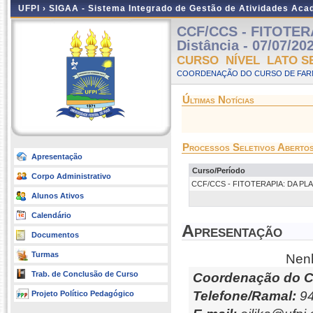
UFPI ›
SIGAA - Sistema Integrado de Gestão de Atividades Ac
CCF/CCS - FITOTER
Distância - 07/07/20
CURSO NÍVEL LATO S
COORDENAÇÃO DO CURSO DE FARM
Últimas Notícias
Processos Seletivos Aberto
Apresentação
Curso/Período
Corpo Administrativo
CCF/CCS - FITOTERAPIA: DA PLANT
Alunos Ativos
Calendário
Apresentação
Documentos
Turmas
Nenh
Trab. de Conclusão de Curso
Coordenação do C
Telefone/Ramal:
94
Projeto Político Pedagógico