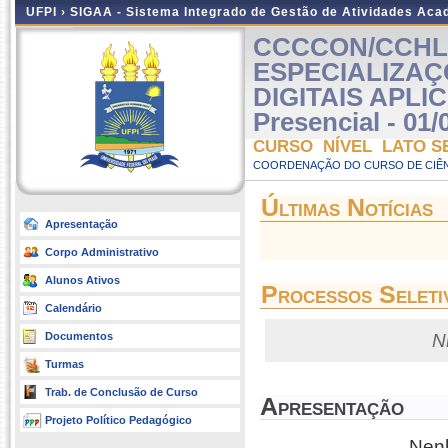
UFPI ›
SIGAA - Sistema Integrado de Gestão de Atividades Ac
CCCCON/CCHL 
ESPECIALIZA
DIGITAIS APLI
Presencial - 01/
CURSO NÍVEL LATO S
COORDENAÇÃO DO CURSO DE CIÊN
Últimas Notícias
Apresentação
Corpo Administrativo
Alunos Ativos
Processos Seleti
Calendário
Documentos
N
Turmas
Trab. de Conclusão de Curso
Apresentação
Projeto Político Pedagógico
Nenh