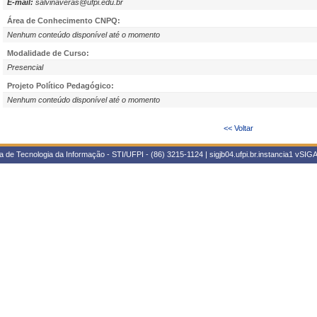
E-mail:
salvinaveras@ufpi.edu.br
Área de Conhecimento CNPQ:
Nenhum conteúdo disponível até o momento
Modalidade de Curso:
Presencial
Projeto Político Pedagógico:
Nenhum conteúdo disponível até o momento
<< Voltar
 de Tecnologia da Informação - STI/UFPI - (86) 3215-1124 | sigjb04.ufpi.br.instancia1
vSIGA