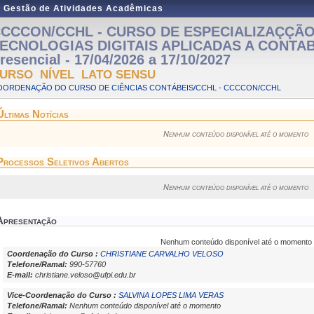
e Gestão de Atividades Acadêmicas
CCCON/CCHL - CURSO DE ESPECIALIZAÇÇÃ
ECNOLOGIAS DIGITAIS APLICADAS A CONTAB
resencial - 17/04/2026 a 17/10/2027
URSO NÍVEL LATO SENSU
OORDENAÇÃO DO CURSO DE CIÊNCIAS CONTÁBEIS/CCHL - CCCCON/CCHL
Últimas Notícias
Nenhum conteúdo disponível até o momento
Processos Seletivos Abertos
Nenhum conteúdo disponível até o momento
Apresentação
Nenhum conteúdo disponível até o momento
Coordenação do Curso :
CHRISTIANE CARVALHO VELOSO
Telefone/Ramal:
990-57760
E-mail:
christiane.veloso@ufpi.edu.br
Vice-Coordenação do Curso :
SALVINA LOPES LIMA VERAS
Telefone/Ramal:
Nenhum conteúdo disponível até o momento