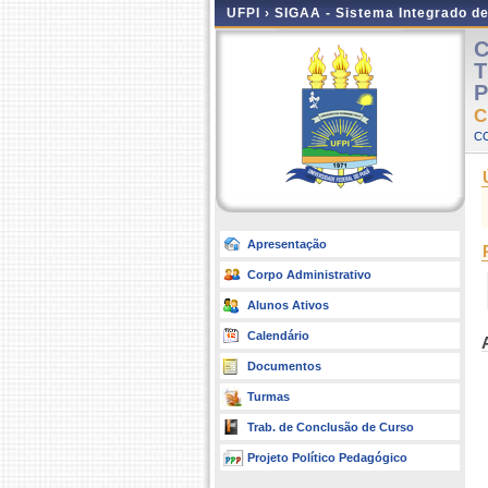
UFPI ›
SIGAA - Sistema Integrado d
C
T
P
C
C
Apresentação
Corpo Administrativo
Alunos Ativos
Calendário
Documentos
Turmas
Trab. de Conclusão de Curso
Projeto Político Pedagógico