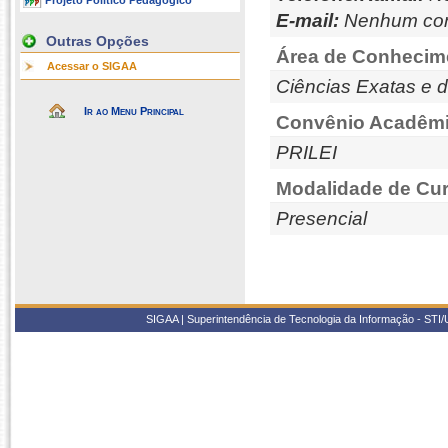
Projeto Político Pedagógico
E-mail:
Nenhum con
Outras Opções
Área de Conhecim
Acessar o SIGAA
Ciências Exatas e d
Ir ao Menu Principal
Convênio Acadêmi
PRILEI
Modalidade de Cur
Presencial
SIGAA | Superintendência de Tecnologia da Informação - STI/UF