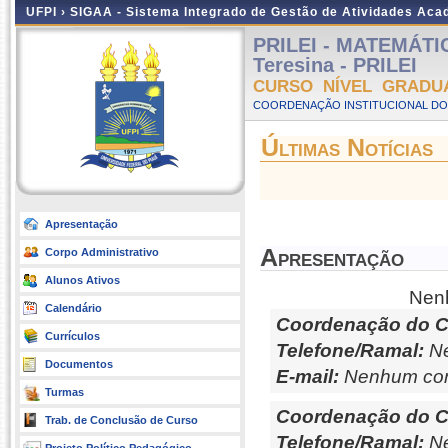
UFPI ›
SIGAA - Sistema Integrado de Gestão de Atividades Ac
PRILEI - MATEMÁTI
Teresina - PRILEI
CURSO NÍVEL GRADU
COORDENAÇÃO INSTITUCIONAL DO PR
Últimas Notícias
Apresentação
Apresentação
Corpo Administrativo
Alunos Ativos
Nenh
Calendário
Coordenação do C
Currículos
Telefone/Ramal:
Ne
Documentos
E-mail:
Nenhum con
Turmas
Coordenação do C
Trab. de Conclusão de Curso
Telefone/Ramal:
Ne