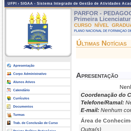
UFPI ›
SIGAA - Sistema Integrado de Gestão de Atividades Ac
PARFOR - PEDAGOGIA
Primeira Licenciatu
CURSO NÍVEL GRADU
PLANO NACIONAL DE FORMAÇAO DE
Últimas Notícias
Apresentação
Apresentação
Corpo Administrativo
Alunos Ativos
Nenh
Calendário
Coordenação do C
Currículos
Telefone/Ramal:
Ne
Documentos
E-mail:
Nenhum con
Turmas
Área de Conhecim
Trab. de Conclusão de Curso
Outra(s)