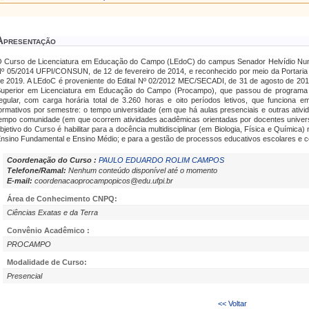
Apresentação
 Curso de Licenciatura em Educação do Campo (LEdoC) do campus Senador Helvídio Nune
º 05/2014 UFPI/CONSUN, de 12 de fevereiro de 2014, e reconhecido por meio da Portar
e 2019. A LEdoC é proveniente do Edital Nº 02/2012 MEC/SECADI, de 31 de agosto de 201
uperior em Licenciatura em Educação do Campo (Procampo), que passou de programa a
egular, com carga horária total de 3.260 horas e oito períodos letivos, que funciona 
ormativos por semestre: o tempo universidade (em que há aulas presenciais e outras ativ
empo comunidade (em que ocorrem atividades acadêmicas orientadas por docentes univers
bjetivo do Curso é habilitar para a docência multidisciplinar (em Biologia, Física e Quími
nsino Fundamental e Ensino Médio; e para a gestão de processos educativos escolares e c
Coordenação do Curso :
PAULO EDUARDO ROLIM CAMPOS
Telefone/Ramal:
Nenhum conteúdo disponível até o momento
E-mail:
coordenacaoprocampopicos@edu.ufpi.br
Área de Conhecimento CNPQ:
Ciências Exatas e da Terra
Convênio Acadêmico :
PROCAMPO
Modalidade de Curso:
Presencial
<< Voltar