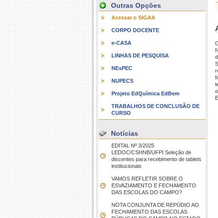
Outras Opções
Acessar o SIGAA
CORPO DOCENTE
e-CASA
O
N
LINHAS DE PESQUISA
d
S
NEsPEC
r
f
NUPECS
t
o
Projeto EdQuímica EdBem
E
TRABALHOS DE CONCLUSÃO DE
CURSO
Notícias
EDITAL Nº 3/2025 
LEDOC/CSHNB/UFPI Seleção de
discentes para recebimento de tablets
institucionais
VAMOS REFLETIR SOBRE O
ESVAZIAMENTO E FECHAMENTO
DAS ESCOLAS DO CAMPO?
NOTA CONJUNTA DE REPÚDIO AO
FECHAMENTO DAS ESCOLAS