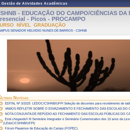
e Gestão de Atividades Acadêmicas
SHNB - EDUCAÇÃO DO CAMPO/CIÊNCIAS DA 
resencial - Picos - PROCAMPO
URSO NÍVEL GRADUAÇÃO
AMPUS SENADOR HELVIDIO NUNES DE BARROS - CSHNB
Últimas Notícias
EDITAL Nº 3/2025  LEDOC/CSHNB/UFPI Seleção de discentes para recebimento de tablet
VAMOS REFLETIR SOBRE O ESVAZIAMENTO E FECHAMENTO DAS ESCOLAS DO
NOTA CONJUNTA DE REPÚDIO AO FECHAMENTO DAS ESCOLAS PÚBLICAS DO CA
Está chegando!! III Seminário Integrador e Seminário Comemorativo dos 10 anos da L
(LEdoC/CSHNB/UFPI)
Fórum Piauiense de Educação do Campo (FOPEC)