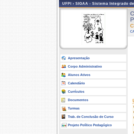
UFPI ›
SIGAA - Sistema Integrado d
C
P
C
C
Apresentação
Corpo Administrativo
Alunos Ativos
Calendário
Currículos
Documentos
Turmas
Trab. de Conclusão de Curso
Projeto Político Pedagógico