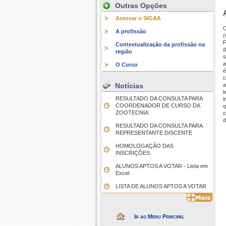
Outras Opções
Acessar o SIGAA
O
A profissão
(
F
Contextualização da profissão na
d
região
s
a
O Curso
é
c
Notícias
a
t
RESULTADO DA CONSULTA PARA
i
COORDENADOR DE CURSO DA
q
ZOOTECNIA
c
d
RESULTADO DA CONSULTA PARA
REPRESENTANTE DISCENTE
HOMOLOGAÇÃO DAS
INSCRIÇÕES.
ALUNOS APTOS A VOTAR - Lista em
Excel
LISTA DE ALUNOS APTOS A VOTAR
Ir ao Menu Principal