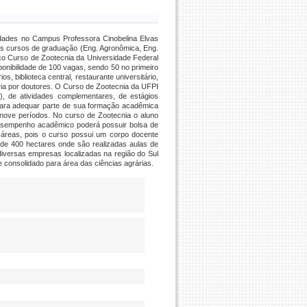
idades no Campus Professora Cinobelina Elvas
s cursos de graduação (Eng. Agronômica, Eng.
nico Curso de Zootecnia da Universidade Federal
onibilidade de 100 vagas, sendo 50 no primeiro
, biblioteca central, restaurante universitário,
ria por doutores. O Curso de Zootecnia da UFPI
as), de atividades complementares, de estágios
e para adequar parte de sua formação acadêmica
m nove períodos. No curso de Zootecnia o aluno
desempenho acadêmico poderá possuir bolsa de
es áreas, pois o curso possui um corpo docente
de 400 hectares onde são realizadas aulas de
 diversas empresas localizadas na região do Sul
 consolidado para área das ciências agrárias.