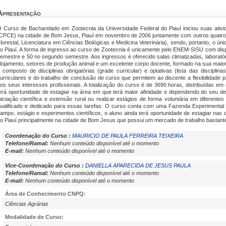
Apresentação
 Curso de Bacharelado em Zootecnia da Universidade Federal do Piauí iniciou suas ativ
CPCE) na cidade de Bom Jesus, Piauí em novembro de 2006 juntamente com outros quatro
lorestal, Licenciatura em Ciências Biológicas e Medicina Veterinária), sendo, portanto, o ú
o Piauí. A forma de ingresso ao curso de Zootecnia é unicamente pelo ENEM-SISU com disp
emestre e 50 no segundo semestre. Aos ingressos é oferecido salas climatizadas, laboratórios
lojamento, setores de produção animal e um excelente corpo docente, formado na sua maio
 composto de disciplinas obrigatórias (grade curricular) e optativas (lista das disciplin
urriculares e do trabalho de conclusão de curso que permitem ao discente a flexibilidad
os seus interesses profissionais. A totalização do curso é de 3690 horas, distribuídas e
erá oportunidade de estagiar na área em que terá maior afinidade e dependendo do seu 
niciação científica e extensão rural ou realizar estágios de forma voluntária em diferent
ualificado e dedicado para essas tarefas. O curso conta com uma Fazenda Experimental 
ampo, estágio e experimentos científicos, o aluno ainda terá oportunidade de estagiar nas
o Piauí principalmente na cidade de Bom Jesus que possui um mercado de trabalho bastante
Coordenação do Curso :
MAURICIO DE PAULA FERREIRA TEIXEIRA
Telefone/Ramal:
Nenhum conteúdo disponível até o momento
E-mail:
Nenhum conteúdo disponível até o momento
Vice-Coordenação do Curso :
DANIELLA APARECIDA DE JESUS PAULA
Telefone/Ramal:
Nenhum conteúdo disponível até o momento
E-mail:
Nenhum conteúdo disponível até o momento
Área de Conhecimento CNPQ:
Ciências Agrárias
Modalidade de Curso: