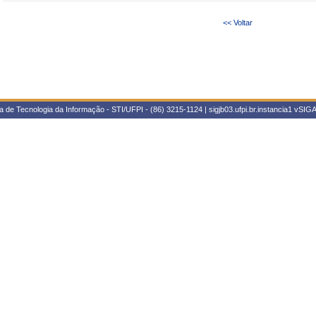
<< Voltar
 de Tecnologia da Informação - STI/UFPI - (86) 3215-1124 | sigjb03.ufpi.br.instancia1
vSIGA