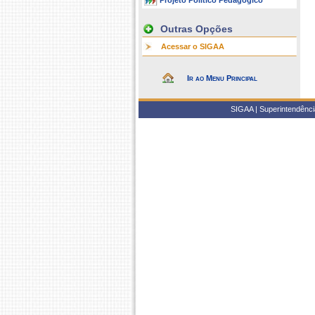
Projeto Político Pedagógico
Outras Opções
Acessar o SIGAA
Ir ao Menu Principal
SIGAA | Superintendência