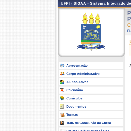
UFPI ›
SIGAA - Sistema Integrado d
P
P
C
P
Apresentação
Corpo Administrativo
Alunos Ativos
Calendário
Currículos
Documentos
Turmas
Trab. de Conclusão de Curso