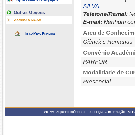
Projeto Político Pedagógico
SILVA
Outras Opções
Telefone/Ramal:
Ne
Acessar o SIGAA
E-mail:
Nenhum con
Área de Conhecim
Ir ao Menu Principal
Ciências Humanas
Convênio Acadêmi
PARFOR
Modalidade de Cur
Presencial
SIGAA | Superintendência de Tecnologia da Informação - STI/UF