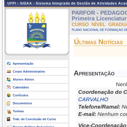
UFPI ›
SIGAA - Sistema Integrado de Gestão de Atividades Ac
PARFOR - PEDAGOGIA
Primeira Licenciatu
CURSO NÍVEL GRADU
PLANO NACIONAL DE FORMAÇAO DE
Últimas Notícias
Apresentação
Apresentação
Corpo Administrativo
Alunos Ativos
Nenh
Calendário
Coordenação do C
Currículos
CARVALHO
Documentos
Telefone/Ramal:
Ne
Turmas
E-mail:
Nenhum con
Trab. de Conclusão de Curso
Vice-Coordenação