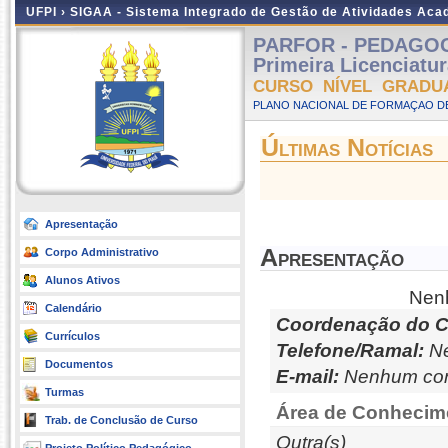
UFPI ›
SIGAA - Sistema Integrado de Gestão de Atividades Ac
PARFOR - PEDAGOGIA
Primeira Licenciatu
CURSO NÍVEL GRADU
PLANO NACIONAL DE FORMAÇAO DE
Últimas Notícias
Apresentação
Apresentação
Corpo Administrativo
Alunos Ativos
Nenh
Calendário
Coordenação do C
Currículos
Telefone/Ramal:
Ne
Documentos
E-mail:
Nenhum con
Turmas
Área de Conhecim
Trab. de Conclusão de Curso
Outra(s)