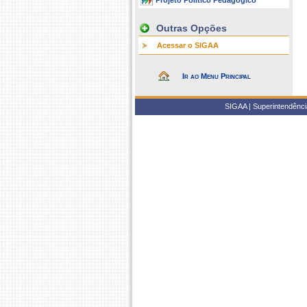
Projeto Político Pedagógico
Outras Opções
Acessar o SIGAA
Ir ao Menu Principal
SIGAA | Superintendência