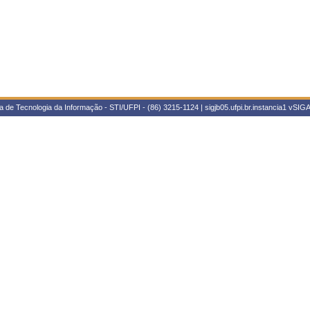
 de Tecnologia da Informação - STI/UFPI - (86) 3215-1124 | sigjb05.ufpi.br.instancia1
vSIGA