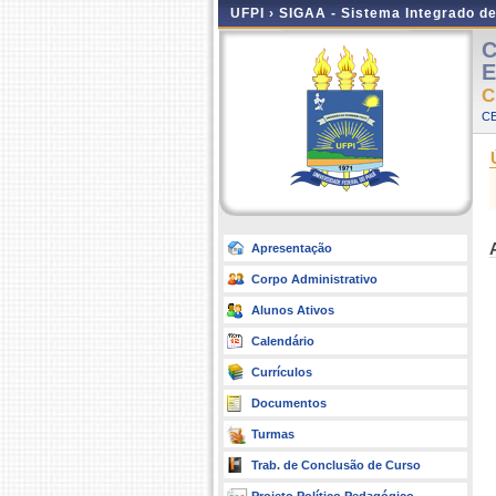
UFPI ›
SIGAA - Sistema Integrado d
C
E
C
CE
Apresentação
Corpo Administrativo
Alunos Ativos
Calendário
Currículos
Documentos
Turmas
Trab. de Conclusão de Curso