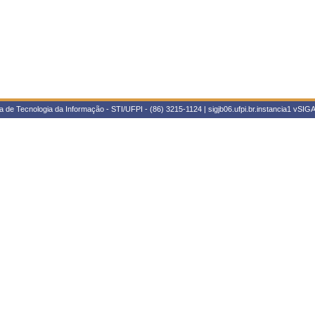
 de Tecnologia da Informação - STI/UFPI - (86) 3215-1124 | sigjb06.ufpi.br.instancia1
vSIGA