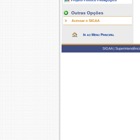
Projeto Político Pedagógico
Outras Opções
Acessar o SIGAA
Ir ao Menu Principal
SIGAA | Superintendência