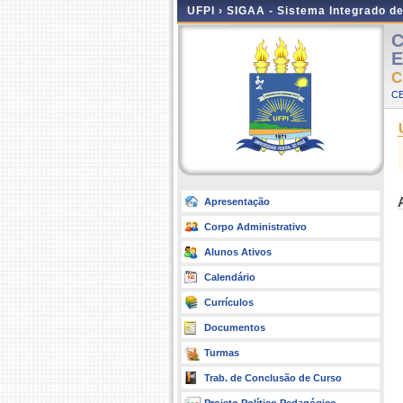
UFPI ›
SIGAA - Sistema Integrado d
C
E
C
CE
Apresentação
Corpo Administrativo
Alunos Ativos
Calendário
Currículos
Documentos
Turmas
Trab. de Conclusão de Curso