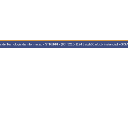
 de Tecnologia da Informação - STI/UFPI - (86) 3215-1124 | sigjb05.ufpi.br.instancia1
vSIGA