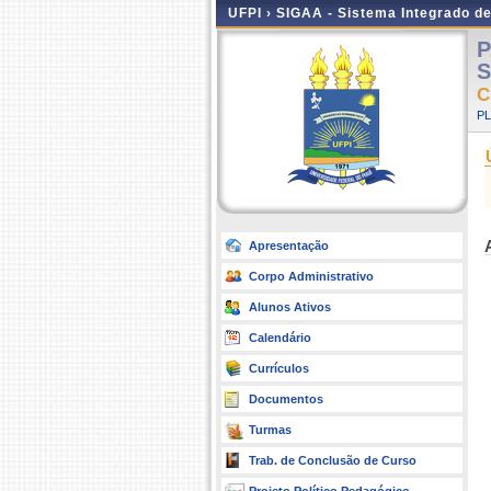
UFPI ›
SIGAA - Sistema Integrado d
P
S
C
P
Apresentação
Corpo Administrativo
Alunos Ativos
Calendário
Currículos
Documentos
Turmas
Trab. de Conclusão de Curso