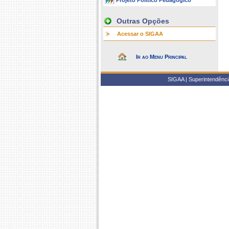
Projeto Político Pedagógico
Outras Opções
Acessar o SIGAA
Ir ao Menu Principal
SIGAA | Superintendência