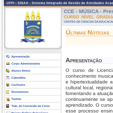
UFPI ›
SIGAA - Sistema Integrado de Gestão de Atividades Ac
CCE - MÚSICA - Pres
CURSO NÍVEL GRADU
CENTRO DE CIENCIAS DA EDUCACAO
Últimas Notícias
Apresentação
Apresentação
Corpo Administrativo
O curso de Licenc
Alunos Ativos
conhecimento musical 
Calendário
e hipertextualidade 
Currículos
cultural local, region
Documentos
fomentando a atuação 
continuamente se apr
Turmas
aprendizado. O curso
Trab. de Conclusão de Curso
esse processo ensin