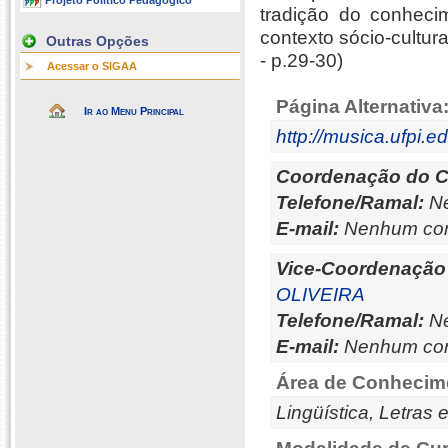
Projeto Político Pedagógico
tradição do conheci
contexto sócio-cultur
Outras Opções
- p.29-30)
Acessar o SIGAA
Página Alternativa
Ir ao Menu Principal
http://musica.ufpi.e
Coordenação do C
Telefone/Ramal:
Ne
E-mail:
Nenhum con
Vice-Coordenação
OLIVEIRA
Telefone/Ramal:
Ne
E-mail:
Nenhum con
Área de Conhecim
Lingüística, Letras 