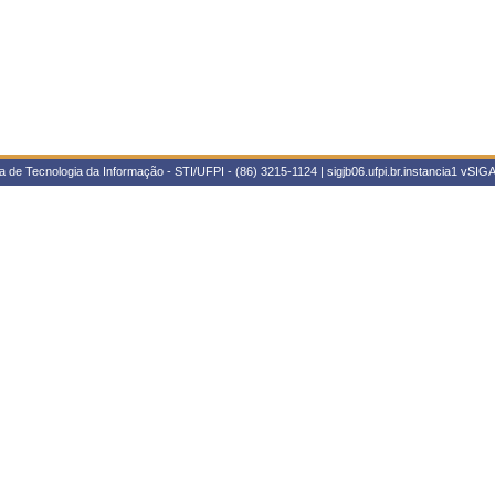
 de Tecnologia da Informação - STI/UFPI - (86) 3215-1124 | sigjb06.ufpi.br.instancia1
vSIGA