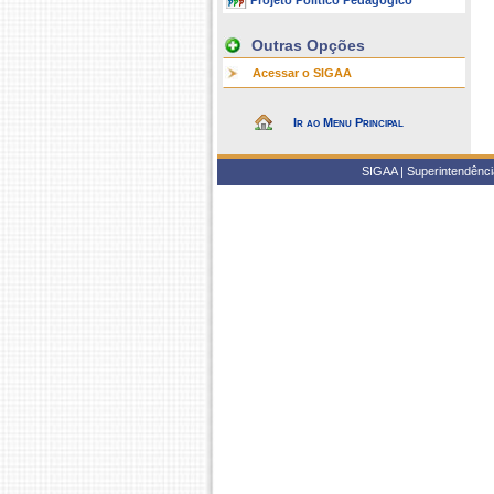
Projeto Político Pedagógico
Outras Opções
Acessar o SIGAA
Ir ao Menu Principal
SIGAA | Superintendência