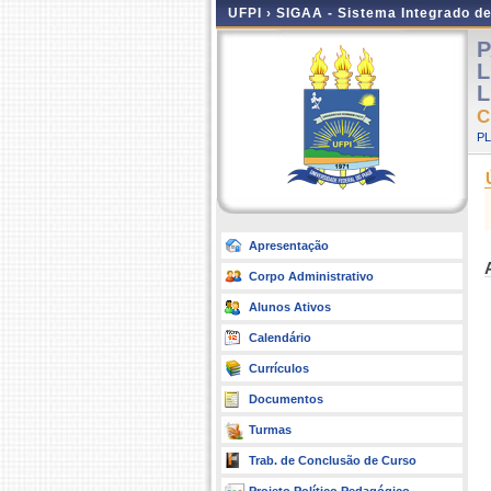
UFPI ›
SIGAA - Sistema Integrado d
P
L
L
C
P
Apresentação
Corpo Administrativo
Alunos Ativos
Calendário
Currículos
Documentos
Turmas
Trab. de Conclusão de Curso