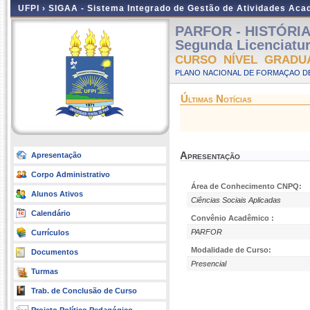
UFPI ›
SIGAA - Sistema Integrado de Gestão de Atividades Ac
PARFOR - HISTÓRIA -
Segunda Licenciatu
CURSO NÍVEL GRADU
PLANO NACIONAL DE FORMAÇAO DE
Últimas Notícias
Apresentação
Apresentação
Corpo Administrativo
Área de Conhecimento CNPQ:
Alunos Ativos
Ciências Sociais Aplicadas
Calendário
Convênio Acadêmico :
PARFOR
Currículos
Modalidade de Curso:
Documentos
Presencial
Turmas
Trab. de Conclusão de Curso