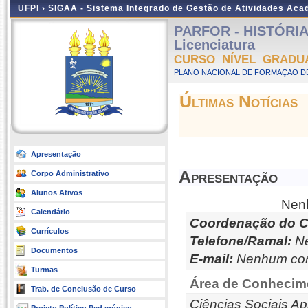
UFPI ›
SIGAA - Sistema Integrado de Gestão de Atividades Ac
PARFOR - HISTÓRIA -
Licenciatura
CURSO NÍVEL GRADU
PLANO NACIONAL DE FORMAÇAO DE
Últimas Notícias
Apresentação
Apresentação
Corpo Administrativo
Alunos Ativos
Nenh
Calendário
Coordenação do C
Currículos
Telefone/Ramal:
Ne
Documentos
E-mail:
Nenhum con
Turmas
Área de Conhecim
Trab. de Conclusão de Curso
Ciências Sociais Ap