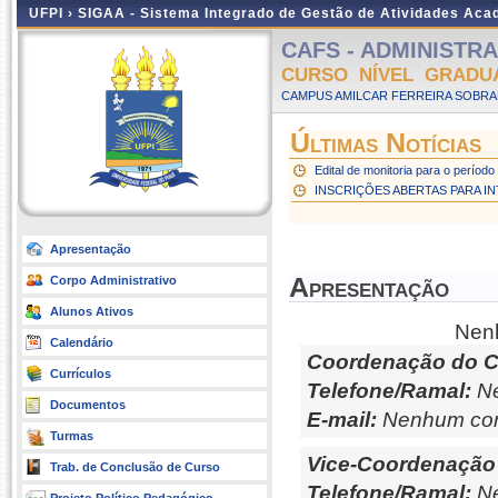
UFPI ›
SIGAA - Sistema Integrado de Gestão de Atividades Ac
CAFS - ADMINISTRAÇ
CURSO NÍVEL GRADU
CAMPUS AMILCAR FERREIRA SOBRAL
Últimas Notícias
Edital de monitoria para o perío
INSCRIÇÕES ABERTAS PARA I
Apresentação
Apresentação
Corpo Administrativo
Alunos Ativos
Nenh
Calendário
Coordenação do C
Currículos
Telefone/Ramal:
Ne
Documentos
E-mail:
Nenhum con
Turmas
Vice-Coordenação
Trab. de Conclusão de Curso
Telefone/Ramal:
Ne