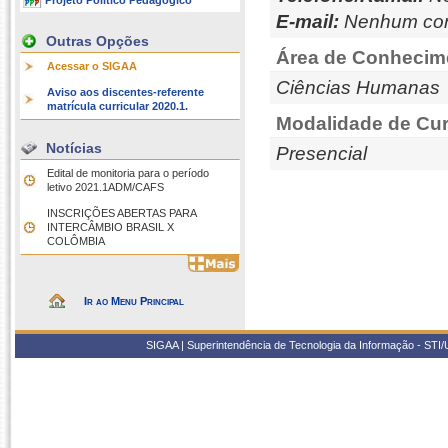
Projeto Político Pedagógico
E-mail:
Nenhum con
Outras Opções
Área de Conhecim
Acessar o SIGAA
Ciências Humanas
Aviso aos discentes-referente
matrícula curricular 2020.1.
Modalidade de Cur
Notícias
Presencial
Edital de monitoria para o período
letivo 2021.1ADM/CAFS
INSCRIÇÕES ABERTAS PARA
INTERCÂMBIO BRASIL X
COLÔMBIA
Ir ao Menu Principal
SIGAA | Superintendência de Tecnologia da Informação - STI/UF