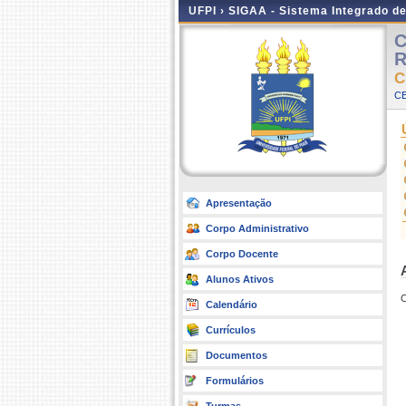
UFPI ›
SIGAA - Sistema Integrado d
C
R
C
CE
Apresentação
Corpo Administrativo
Corpo Docente
Alunos Ativos
Calendário
Currículos
Documentos
Formulários