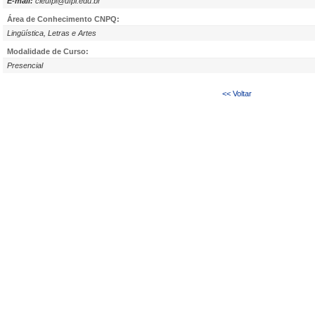
E-mail:
cleufpi@ufpi.edu.br
Área de Conhecimento CNPQ:
Lingüística, Letras e Artes
Modalidade de Curso:
Presencial
<< Voltar