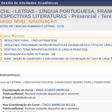
e Gestão de Atividades Acadêmicas
CHL - LETRAS - LÍNGUA PORTUGUESA, FRAN
ESPECTIVAS LITERATURAS - Presencial - Tere
URSO NÍVEL GRADUAÇÃO
NTRO DE CIENCIAS HUMANAS E LETRAS - CCHL
Últimas Notícias
RESULTADO FINAL : LÍNGUA FRANCESA
RESULTADO PRELIMINAR DA PROVA DIDÁTICA E DA ANÁLISE DOS TÍTULOS: LÍN
SORTEIO DO TEMA PARA PROVA DIDÁTICA: LÍNGUA FRANCESA
Homologação inscrições do Francês - ISF
Edital - eleição de coordenador e subcoordenador da Coordenação do Curso de Letras 
Apresentação
Curso de LETRAS - LÍNGUA PORTUGUESA, FRANCESA E RESPECTIVAS LITERATURAS
Coordenação do Curso :
VANIA SOARES BARBOSA
Telefone/Ramal:
Nenhum conteúdo disponível até o momento
E-mail:
cleufpi@ufpi.edu.br
Vice-Coordenação do Curso :
TIAGO BARBOSA SOUZA
Telefone/Ramal:
Nenhum conteúdo disponível até o momento