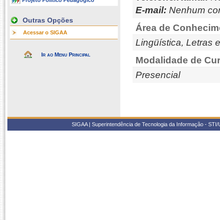
Projeto Político Pedagógico
E-mail:
Nenhum con
Outras Opções
Área de Conhecim
Acessar o SIGAA
Lingüística, Letras 
Ir ao Menu Principal
Modalidade de Cur
Presencial
SIGAA | Superintendência de Tecnologia da Informação - STI/UF