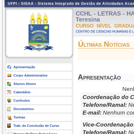
UFPI ›
SIGAA - Sistema Integrado de Gestão de Atividades Ac
CCHL - LETRAS - HA
Teresina
CURSO NÍVEL GRADU
CENTRO DE CIENCIAS HUMANAS E L
Últimas Notícias
Apresentação
Apresentação
Corpo Administrativo
Alunos Ativos
Nenh
Calendário
Coordenação do C
Currículos
Telefone/Ramal:
Ne
Documentos
E-mail:
Nenhum con
Turmas
Vice-Coordenação
Trab. de Conclusão de Curso
Telefone/Ramal:
Ne