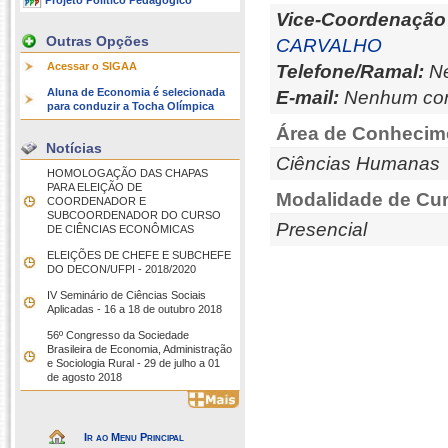
Projeto Político Pedagógico
Vice-Coordenação
Outras Opções
CARVALHO
Acessar o SIGAA
Telefone/Ramal:
Ne
Aluna de Economia é selecionada
E-mail:
Nenhum con
para conduzir a Tocha Olímpica
Área de Conhecim
Notícias
Ciências Humanas
HOMOLOGAÇÃO DAS CHAPAS
PARA ELEIÇÃO DE
Modalidade de Cur
COORDENADOR E
SUBCOORDENADOR DO CURSO
Presencial
DE CIÊNCIAS ECONÔMICAS
ELEIÇÕES DE CHEFE E SUBCHEFE
DO DECON/UFPI - 2018/2020
IV Seminário de Ciências Sociais
Aplicadas - 16 a 18 de outubro 2018
56º Congresso da Sociedade
Brasileira de Economia, Administração
e Sociologia Rural - 29 de julho a 01
de agosto 2018
Ir ao Menu Principal