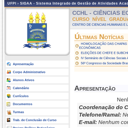
UFPI ›
SIGAA - Sistema Integrado de Gestão de Atividades Ac
CCHL - CIÊNCIAS EC
CURSO NÍVEL GRADU
CENTRO DE CIENCIAS HUMANAS E L
Últimas Notícias
HOMOLOGAÇÃO DAS CHAPAS 
ECONÔMICAS
ELEIÇÕES DE CHEFE E SUBCHE
IV Seminário de Ciências Sociais 
56º Congresso da Sociedade Brasil
Apresentação
Corpo Administrativo
Alunos Ativos
Apresentação
Calendário
Currículos
Nenh
Documentos
Coordenação do C
Turmas
Telefone/Ramal:
Ne
Trab. de Conclusão de Curso
E-mail:
Nenhum con