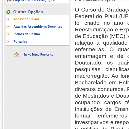
Projeto Político Pedagógico
O Curso de Graduaçã
Outras Opções
Federal do Piauí (UF
Acessar o SIGAA
foi criado no ano
Atas das Assembleias Docentes
Reestruturação e Exp
Planos de Ensino
de Educação (MEC), e
Portarias
relação à qualidad
enfermeiras. O qua
Ir ao Menu Principal
enfermagem e de o
Doutorado, os qua
pesquisas científ
macrorregião. Ao lo
Bacharelado em Enf
diversos concursos,
de Mestrados e Douto
ocupando cargos t
Instituições de Ensi
formar enfermeiros
investigativos e resp
e político do Piauí