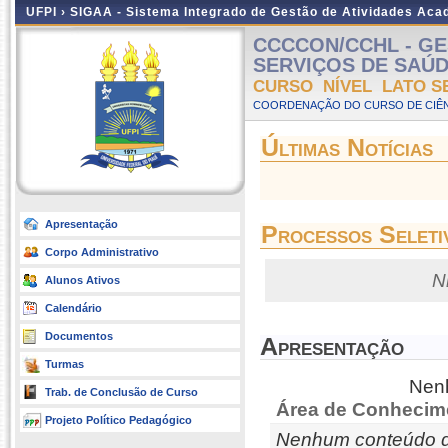
UFPI ›
SIGAA - Sistema Integrado de Gestão de Atividades Ac
CCCCON/CCHL - GE
SERVIÇOS DE SAÚDE -
CURSO NÍVEL LATO S
COORDENAÇÃO DO CURSO DE CIÊN
Últimas Notícias
Apresentação
Processos Seleti
Corpo Administrativo
N
Alunos Ativos
Calendário
Documentos
Apresentação
Turmas
Nenh
Trab. de Conclusão de Curso
Área de Conhecim
Projeto Político Pedagógico
Nenhum conteúdo d