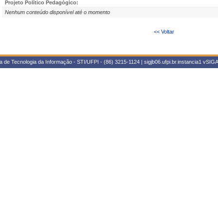
Projeto Político Pedagógico:
Nenhum conteúdo disponível até o momento
<< Voltar
 de Tecnologia da Informação - STI/UFPI - (86) 3215-1124 | sigjb06.ufpi.br.instancia1
vSIGA