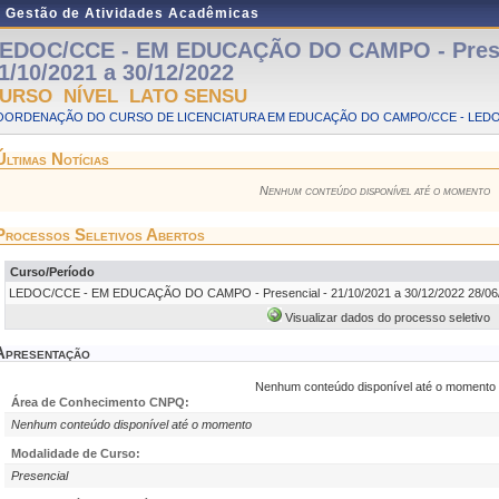
e Gestão de Atividades Acadêmicas
EDOC/CCE - EM EDUCAÇÃO DO CAMPO - Prese
1/10/2021 a 30/12/2022
URSO NÍVEL LATO SENSU
OORDENAÇÃO DO CURSO DE LICENCIATURA EM EDUCAÇÃO DO CAMPO/CCE - LED
Últimas Notícias
Nenhum conteúdo disponível até o momento
Processos Seletivos Abertos
Curso/Período
LEDOC/CCE - EM EDUCAÇÃO DO CAMPO - Presencial - 21/10/2021 a 30/12/2022 28/06/
Visualizar dados do processo seletivo
Apresentação
Nenhum conteúdo disponível até o momento
Área de Conhecimento CNPQ:
Nenhum conteúdo disponível até o momento
Modalidade de Curso:
Presencial