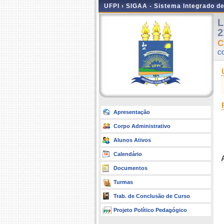
UFPI ›
SIGAA - Sistema Integrado d
L
2
C
C
Apresentação
Corpo Administrativo
Alunos Ativos
Calendário
Documentos
Turmas
Trab. de Conclusão de Curso
Projeto Político Pedagógico