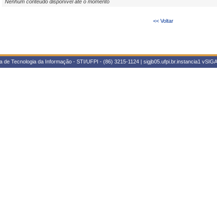
Nenhum conteúdo disponível até o momento
<< Voltar
 de Tecnologia da Informação - STI/UFPI - (86) 3215-1124 | sigjb05.ufpi.br.instancia1
vSIGA