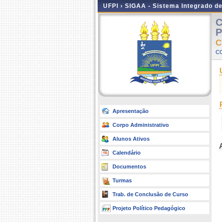
UFPI ›
SIGAA - Sistema Integrado d
C
P
C
C
Apresentação
Corpo Administrativo
Alunos Ativos
Calendário
Documentos
Turmas
Trab. de Conclusão de Curso
Projeto Político Pedagógico