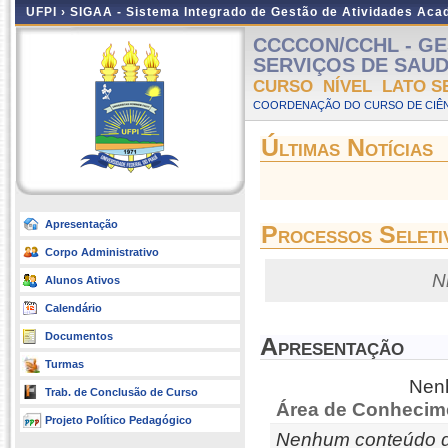
UFPI ›
SIGAA - Sistema Integrado de Gestão de Atividades Ac
CCCCON/CCHL - GE
SERVIÇOS DE SAUDE -
CURSO NÍVEL LATO S
COORDENAÇÃO DO CURSO DE CIÊN
Últimas Notícias
Apresentação
Processos Seleti
Corpo Administrativo
N
Alunos Ativos
Calendário
Documentos
Apresentação
Turmas
Nenh
Trab. de Conclusão de Curso
Área de Conhecim
Projeto Político Pedagógico
Nenhum conteúdo d