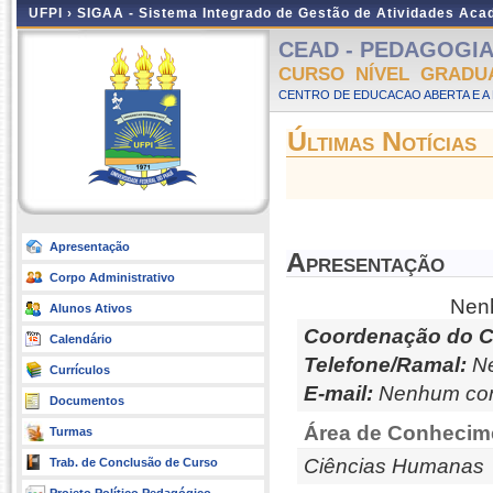
UFPI ›
SIGAA - Sistema Integrado de Gestão de Atividades Ac
CEAD - PEDAGOGIA - 
CURSO NÍVEL GRADU
CENTRO DE EDUCACAO ABERTA E A 
Últimas Notícias
Apresentação
Apresentação
Corpo Administrativo
Nenh
Alunos Ativos
Coordenação do C
Calendário
Telefone/Ramal:
Ne
Currículos
E-mail:
Nenhum con
Documentos
Área de Conhecim
Turmas
Ciências Humanas
Trab. de Conclusão de Curso