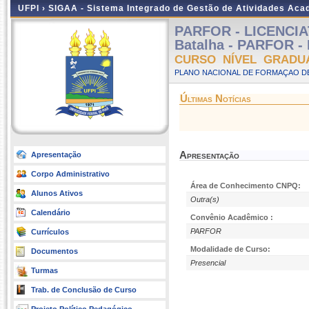
UFPI ›
SIGAA - Sistema Integrado de Gestão de Atividades Ac
PARFOR - LICENCIA
Batalha - PARFOR - 
CURSO NÍVEL GRADU
PLANO NACIONAL DE FORMAÇAO DE
Últimas Notícias
Apresentação
Apresentação
Corpo Administrativo
Área de Conhecimento CNPQ:
Alunos Ativos
Outra(s)
Calendário
Convênio Acadêmico :
PARFOR
Currículos
Modalidade de Curso:
Documentos
Presencial
Turmas
Trab. de Conclusão de Curso