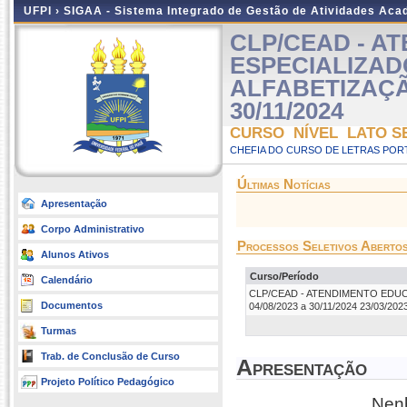
UFPI ›
SIGAA - Sistema Integrado de Gestão de Atividades Ac
CLP/CEAD - A
ESPECIALIZAD
ALFABETIZAÇÃO 
30/11/2024
CURSO NÍVEL LATO S
CHEFIA DO CURSO DE LETRAS POR
Últimas Notícias
Apresentação
Corpo Administrativo
Processos Seletivos Aberto
Alunos Ativos
Curso/Período
Calendário
CLP/CEAD - ATENDIMENTO EDUCA
Documentos
04/08/2023 a 30/11/2024 23/03/2023
Turmas
Trab. de Conclusão de Curso
Apresentação
Projeto Político Pedagógico
Nenh