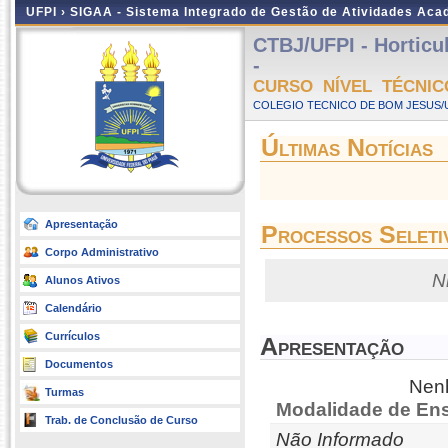
UFPI ›
SIGAA - Sistema Integrado de Gestão de Atividades Ac
CTBJ/UFPI - Horticu
-
CURSO NÍVEL TÉCNIC
COLEGIO TECNICO DE BOM JESUS/UF
Últimas Notícias
Apresentação
Processos Seleti
Corpo Administrativo
N
Alunos Ativos
Calendário
Currículos
Apresentação
Documentos
Nenh
Turmas
Modalidade de Ens
Trab. de Conclusão de Curso
Não Informado