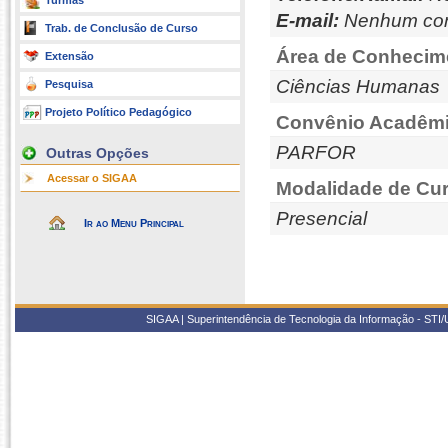
Turmas
E-mail:
Nenhum con
Trab. de Conclusão de Curso
Área de Conhecim
Extensão
Ciências Humanas
Pesquisa
Projeto Político Pedagógico
Convênio Acadêmi
PARFOR
Outras Opções
Acessar o SIGAA
Modalidade de Cur
Presencial
Ir ao Menu Principal
SIGAA | Superintendência de Tecnologia da Informação - STI/UF