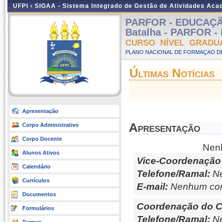
UFPI ›
SIGAA - Sistema Integrado de Gestão de Atividades Ac
PARFOR - EDUCAÇÃ
Batalha - PARFOR - 
CURSO NÍVEL GRADU
PLANO NACIONAL DE FORMAÇAO DE
Últimas Notícias
Apresentação
Apresentação
Corpo Administrativo
Corpo Docente
Nenh
Alunos Ativos
Vice-Coordenação
Calendário
Telefone/Ramal:
Ne
Currículos
E-mail:
Nenhum con
Documentos
Coordenação do C
Formulários
Telefone/Ramal:
Ne