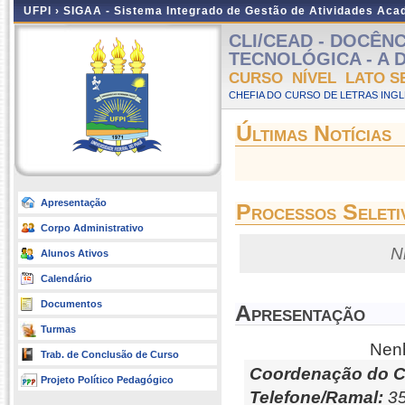
UFPI ›
SIGAA - Sistema Integrado de Gestão de Atividades Ac
CLI/CEAD - DOCÊN
TECNOLÓGICA - A Dis
CURSO NÍVEL LATO S
CHEFIA DO CURSO DE LETRAS INGLE
Últimas Notícias
Apresentação
Processos Seleti
Corpo Administrativo
N
Alunos Ativos
Calendário
Documentos
Apresentação
Turmas
Nenh
Trab. de Conclusão de Curso
Coordenação do C
Projeto Político Pedagógico
Telefone/Ramal:
35