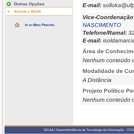
Outras Opções
E-mail:
solloka@ufp
Acessar o SIGAA
Vice-Coordenação
NASCIMENTO
Ir ao Menu Principal
Telefone/Ramal:
32
E-mail:
isoldamarci
Área de Conhecim
Nenhum conteúdo d
Modalidade de Cur
A Distância
Projeto Político P
Nenhum conteúdo d
SIGAA | Superintendência de Tecnologia da Informação - STI/UF