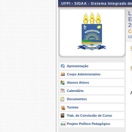
UFPI ›
SIGAA - Sistema Integrado d
L
E
2
C
C
Apresentação
Corpo Administrativo
Alunos Ativos
Calendário
Documentos
Turmas
Trab. de Conclusão de Curso
Projeto Político Pedagógico