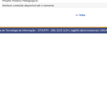
Projeto Político Pedagógico:
Nenhum conteúdo disponível até o momento
<< Voltar
 de Tecnologia da Informação - STI/UFPI - (86) 3215-1124 | sigjb06.ufpi.br.instancia1
vSIGA