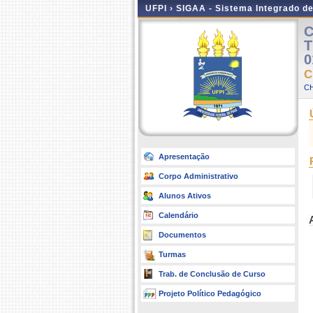
UFPI ›
SIGAA - Sistema Integrado d
C
T
0
C
CH
Apresentação
Corpo Administrativo
Alunos Ativos
Calendário
Documentos
Turmas
Trab. de Conclusão de Curso
Projeto Político Pedagógico