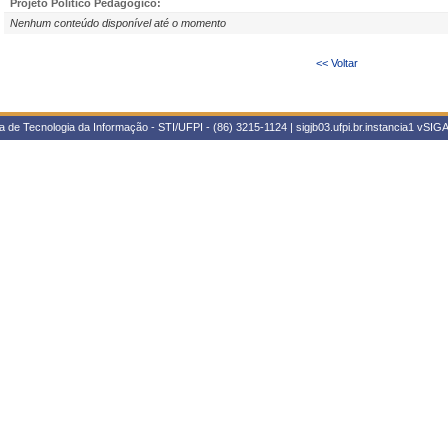
Projeto Político Pedagógico:
Nenhum conteúdo disponível até o momento
<< Voltar
 de Tecnologia da Informação - STI/UFPI - (86) 3215-1124 | sigjb03.ufpi.br.instancia1
vSIGA