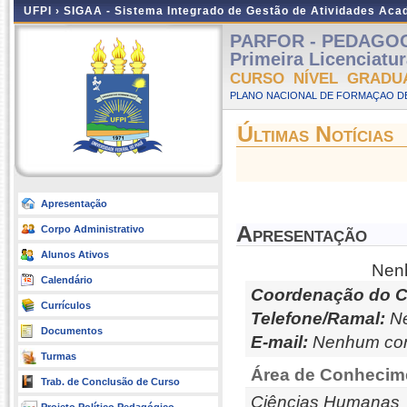
UFPI ›
SIGAA - Sistema Integrado de Gestão de Atividades Ac
PARFOR - PEDAGOGIA
Primeira Licenciatu
CURSO NÍVEL GRADU
PLANO NACIONAL DE FORMAÇAO DE
Últimas Notícias
Apresentação
Apresentação
Corpo Administrativo
Alunos Ativos
Nenh
Calendário
Coordenação do C
Currículos
Telefone/Ramal:
Ne
Documentos
E-mail:
Nenhum con
Turmas
Área de Conhecim
Trab. de Conclusão de Curso
Ciências Humanas