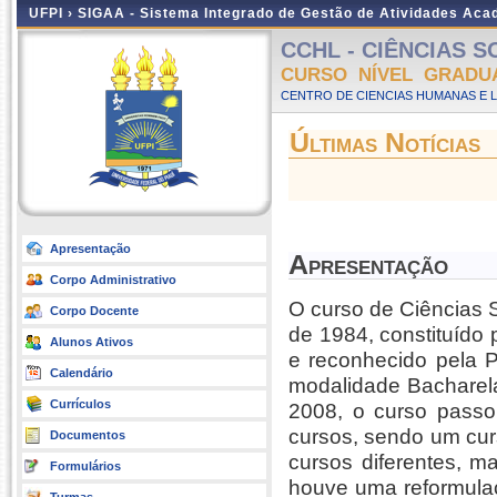
UFPI ›
SIGAA - Sistema Integrado de Gestão de Atividades Ac
CCHL - CIÊNCIAS SOC
CURSO NÍVEL GRADU
CENTRO DE CIENCIAS HUMANAS E L
Últimas Notícias
Apresentação
Apresentação
Corpo Administrativo
O curso de Ciências S
Corpo Docente
de 1984, constituído 
Alunos Ativos
e reconhecido pela P
Calendário
modalidade Bacharela
Currículos
2008, o curso passo
cursos, sendo um cur
Documentos
cursos diferentes, m
Formulários
houve uma reformulaç