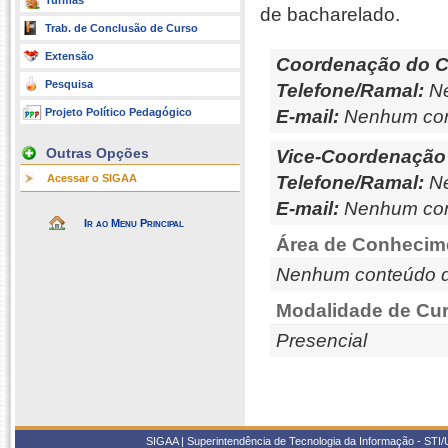
Turmas
de bacharelado.
Trab. de Conclusão de Curso
Extensão
Coordenação do C
Pesquisa
Telefone/Ramal:
Ne
Projeto Político Pedagógico
E-mail:
Nenhum con
Outras Opções
Vice-Coordenação
Acessar o SIGAA
Telefone/Ramal:
Ne
E-mail:
Nenhum con
Ir ao Menu Principal
Área de Conhecim
Nenhum conteúdo d
Modalidade de Cur
Presencial
SIGAA | Superintendência de Tecnologia da Informação - STI/UF