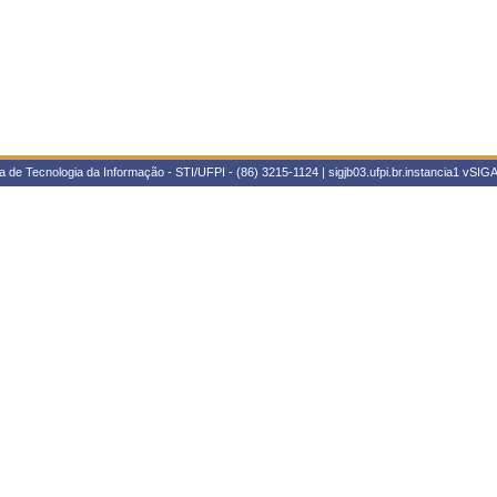
 de Tecnologia da Informação - STI/UFPI - (86) 3215-1124 | sigjb03.ufpi.br.instancia1
vSIGA