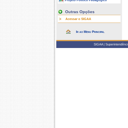
Projeto Político Pedagógico
Outras Opções
Acessar o SIGAA
Ir ao Menu Principal
SIGAA | Superintendência