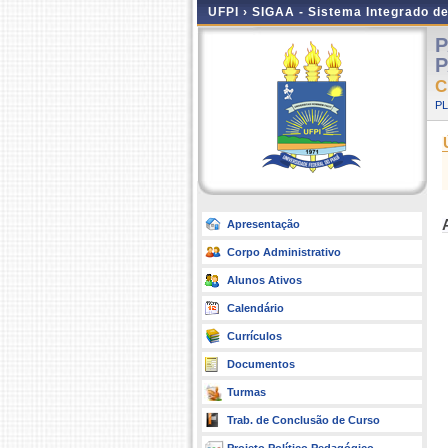
UFPI ›
SIGAA - Sistema Integrado d
P
P
C
P
Apresentação
Corpo Administrativo
Alunos Ativos
Calendário
Currículos
Documentos
Turmas
Trab. de Conclusão de Curso