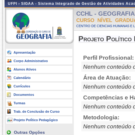
UFPI ›
SIGAA - Sistema Integrado de Gestão de Atividades Ac
CCHL - GEOGRAFIA -
CURSO NÍVEL GRADU
CENTRO DE CIENCIAS HUMANAS E L
Projeto Político
Apresentação
Perfil Profissional:
Corpo Administrativo
Nenhum conteúdo d
Alunos Ativos
Área de Atuação:
Calendário
Nenhum conteúdo d
Currículos
Documentos
Competências e Ha
Turmas
Nenhum conteúdo d
Trab. de Conclusão de Curso
Metodologia:
Projeto Político Pedagógico
Nenhum conteúdo d
Outras Opções