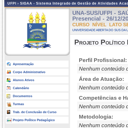
UFPI ›
SIGAA - Sistema Integrado de Gestão de Atividades Ac
UNA-SUS/UFPI - SA
Presencial - 26/12/2
CURSO NÍVEL LATO S
UNIVERSIDADE ABERTA DO SUS DA U
Projeto Político
Perfil Profissional:
Apresentação
Nenhum conteúdo d
Corpo Administrativo
Área de Atuação:
Alunos Ativos
Nenhum conteúdo d
Calendário
Documentos
Competências e Ha
Turmas
Nenhum conteúdo d
Trab. de Conclusão de Curso
Metodologia:
Projeto Político Pedagógico
Nenhum conteúdo d