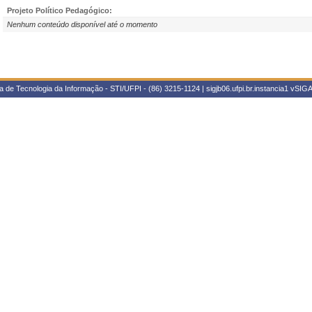
Projeto Político Pedagógico:
Nenhum conteúdo disponível até o momento
 de Tecnologia da Informação - STI/UFPI - (86) 3215-1124 | sigjb06.ufpi.br.instancia1
vSIGA