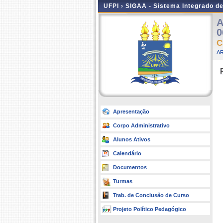
UFPI ›
SIGAA - Sistema Integrado d
A
0
C
AR
Apresentação
Corpo Administrativo
Alunos Ativos
Calendário
Documentos
Turmas
Trab. de Conclusão de Curso
Projeto Político Pedagógico