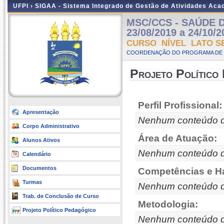
UFPI ›
SIGAA - Sistema Integrado de Gestão de Atividades Ac
MSC/CCS - SAÚDE D
23/08/2019 a 24/10/2
CURSO NÍVEL LATO S
COORDENAÇÃO DO PROGRAMA DE P
Projeto Político
Perfil Profissional:
Apresentação
Nenhum conteúdo d
Corpo Administrativo
Área de Atuação:
Alunos Ativos
Nenhum conteúdo d
Calendário
Documentos
Competências e Ha
Turmas
Nenhum conteúdo d
Trab. de Conclusão de Curso
Metodologia:
Projeto Político Pedagógico
Nenhum conteúdo d