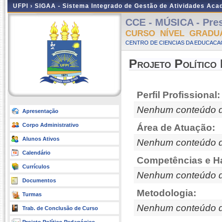
UFPI ›
SIGAA - Sistema Integrado de Gestão de Atividades Ac
CCE - MÚSICA - Pres
CURSO NÍVEL GRADU
CENTRO DE CIENCIAS DA EDUCACAO
Projeto Político
Perfil Profissional:
Nenhum conteúdo d
Apresentação
Corpo Administrativo
Área de Atuação:
Alunos Ativos
Nenhum conteúdo d
Calendário
Competências e Ha
Currículos
Nenhum conteúdo d
Documentos
Metodologia:
Turmas
Nenhum conteúdo d
Trab. de Conclusão de Curso