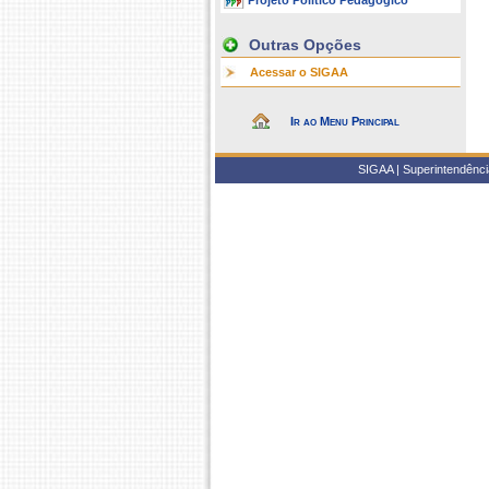
Projeto Político Pedagógico
Outras Opções
Acessar o SIGAA
Ir ao Menu Principal
SIGAA | Superintendência