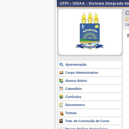
UFPI ›
SIGAA - Sistema Integrado d
C
C
CE
Apresentação
Corpo Administrativo
Alunos Ativos
Calendário
Currículos
Documentos
Turmas
Trab. de Conclusão de Curso