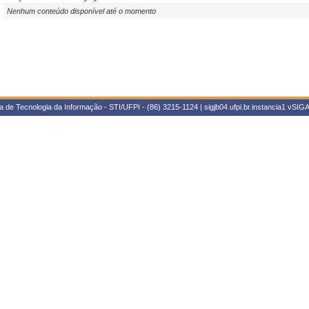
Nenhum conteúdo disponível até o momento
 de Tecnologia da Informação - STI/UFPI - (86) 3215-1124 | sigjb04.ufpi.br.instancia1
vSIGA