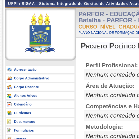
UFPI ›
SIGAA - Sistema Integrado de Gestão de Atividades Ac
PARFOR - EDUCAÇÃ
Batalha - PARFOR - 
CURSO NÍVEL GRADU
PLANO NACIONAL DE FORMAÇAO DE
Projeto Político
Perfil Profissional:
Apresentação
Nenhum conteúdo d
Corpo Administrativo
Área de Atuação:
Corpo Docente
Nenhum conteúdo d
Alunos Ativos
Calendário
Competências e Ha
Currículos
Nenhum conteúdo d
Documentos
Metodologia:
Formulários
Nenhum conteúdo d