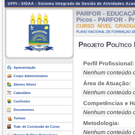
UFPI ›
SIGAA - Sistema Integrado de Gestão de Atividades Ac
PARFOR - EDUCAÇÃO
Picos - PARFOR - Pr
CURSO NÍVEL GRADU
PLANO NACIONAL DE FORMAÇAO DE
Projeto Político
Perfil Profissional:
Apresentação
Nenhum conteúdo d
Corpo Administrativo
Área de Atuação:
Alunos Ativos
Nenhum conteúdo d
Calendário
Currículos
Competências e Ha
Documentos
Nenhum conteúdo d
Turmas
Metodologia:
Trab. de Conclusão de Curso
Nenhum conteúdo d