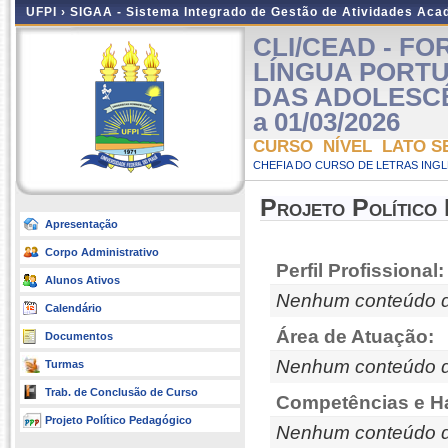
UFPI ›
SIGAA - Sistema Integrado de Gestão de Atividades Ac
CLI/CEAD - F
LÍNGUA PORT
DAS ADOLESCÊNC
a 01/03/2026
CURSO NÍVEL LATO S
CHEFIA DO CURSO DE LETRAS INGLE
Projeto Político
Apresentação
Corpo Administrativo
Perfil Profissional:
Alunos Ativos
Nenhum conteúdo d
Calendário
Área de Atuação:
Documentos
Nenhum conteúdo d
Turmas
Trab. de Conclusão de Curso
Competências e Ha
Projeto Político Pedagógico
Nenhum conteúdo d