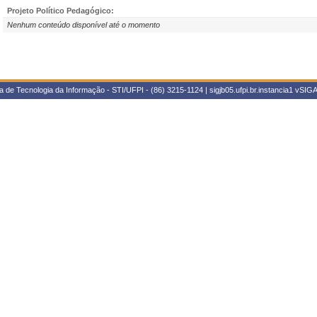
Projeto Político Pedagógico:
Nenhum conteúdo disponível até o momento
 de Tecnologia da Informação - STI/UFPI - (86) 3215-1124 | sigjb05.ufpi.br.instancia1
vSIGA