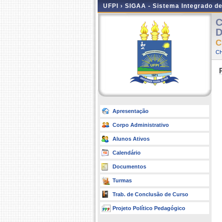
UFPI ›
SIGAA - Sistema Integrado d
C
D
C
C
Apresentação
Corpo Administrativo
Alunos Ativos
Calendário
Documentos
Turmas
Trab. de Conclusão de Curso
Projeto Político Pedagógico