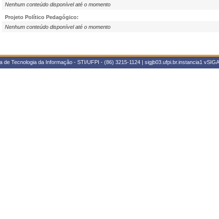
Nenhum conteúdo disponível até o momento
Projeto Político Pedagógico:
Nenhum conteúdo disponível até o momento
 de Tecnologia da Informação - STI/UFPI - (86) 3215-1124 | sigjb03.ufpi.br.instancia1
vSIGA