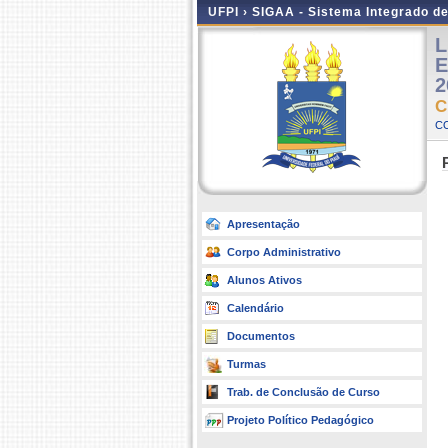
UFPI ›
SIGAA - Sistema Integrado d
L
E
2
C
C
Apresentação
Corpo Administrativo
Alunos Ativos
Calendário
Documentos
Turmas
Trab. de Conclusão de Curso
Projeto Político Pedagógico