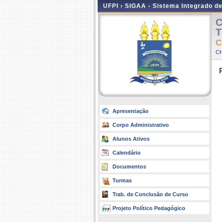
UFPI ›
SIGAA - Sistema Integrado d
C
T
C
CH
Apresentação
Corpo Administrativo
Alunos Ativos
Calendário
Documentos
Turmas
Trab. de Conclusão de Curso
Projeto Político Pedagógico