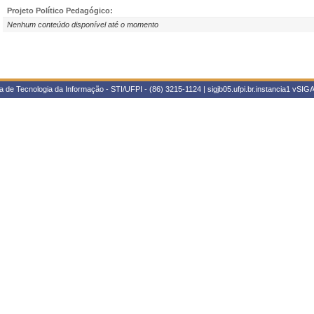
Projeto Político Pedagógico:
Nenhum conteúdo disponível até o momento
 de Tecnologia da Informação - STI/UFPI - (86) 3215-1124 | sigjb05.ufpi.br.instancia1
vSIGA