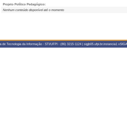
Projeto Político Pedagógico:
Nenhum conteúdo disponível até o momento
 de Tecnologia da Informação - STI/UFPI - (86) 3215-1124 | sigjb05.ufpi.br.instancia1
vSIGA