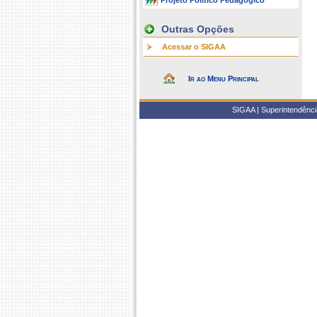
Projeto Político Pedagógico
Outras Opções
Acessar o SIGAA
Ir ao Menu Principal
SIGAA | Superintendência