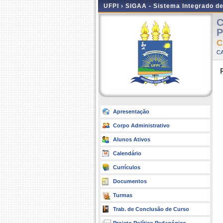
UFPI ›
SIGAA - Sistema Integrado d
C
P
C
CA
Apresentação
Corpo Administrativo
Alunos Ativos
Calendário
Currículos
Documentos
Turmas
Trab. de Conclusão de Curso